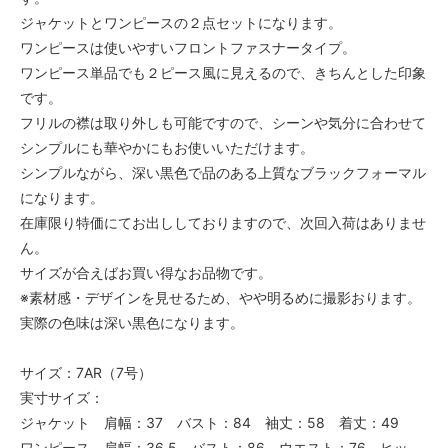
ジャケットとワンピースの２点セットになります。
ワンピースは使いやすいフロントファスナータイプ。
ワンピース単品でも２ピース風に見えるので、きちんとした印象
です。
フリルの襟は取り外しも可能ですので、シーンや気分に合わせて
シンプルにも華やかにもお使いいただけます。
シンプルながら、深い黒色で品のある上質なブラックフォーマル
になります。
在庫限り特価にてお出ししておりますので、次回入荷はありませ
ん。
サイズが合えばお買い得なお品物です。
※素材感・デザインを見せるため、やや明るめに撮影おります。
実際の色味は深い黒色になります。
サイズ：7AR（7号）
実寸サイズ：
ジャケット 肩幅：37 バスト：84 袖丈：58 着丈：49
ワンピース 肩幅：36.5 バスト：86 ウエスト：76 ヒッ