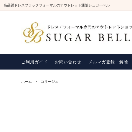
高品質ドレスブラックフォーマルのアウトレット通販シュガーベル
パーティードレス一覧
ブラック系ドレス
シュガーベルのドレスはいつでもセール
ブラッ
ブルー
ご自宅
価格
コサージュ
袖ありドレス
アクセ
ミニ丈
ご利用ガイド
お問い合わせ
メルマガ登録・解除
商品レビューの記入方法
お客様
ふくさ・金封
ホーム
コサージュ