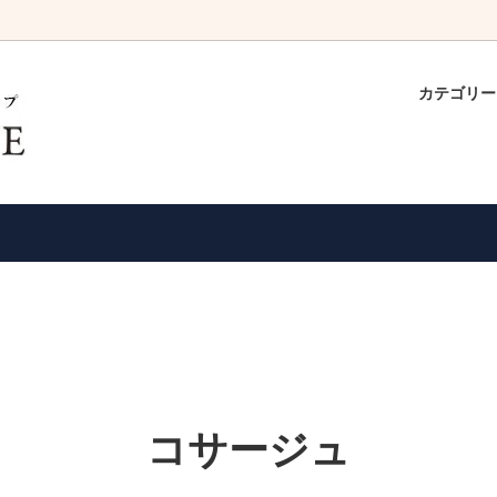
カテゴリ
クフォーマル一覧
・グリーン系ドレス
でゆっくりご試着できます！
ボレロ・ショール
ピンク・パープル系ドレス
ドレスの返品・交換について
サリー
・ミディアム丈ドレス
パーティーバック
ロング丈ドレス
の声
クーポンのご利用方法
コサージュ