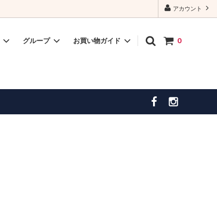
アカウント
ー
グループ
お買い物ガイド
0
ドレスインナー
ゴールド・ベージュ系ドレス
発送・お届けについて
喪バック
大きいサイズドレス（１５号～）
サイトマップ