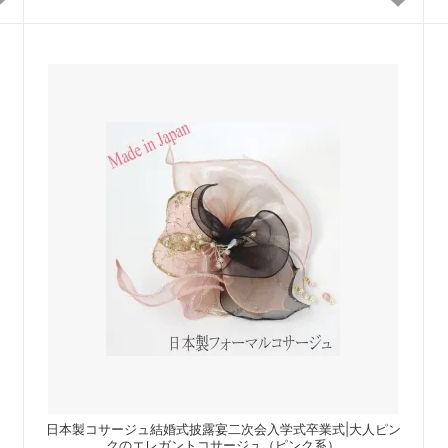
日本製コサージュ結婚式披露宴二次会入学式卒業式|大人ピン
クのエレガントコサージュ（ピンク系）