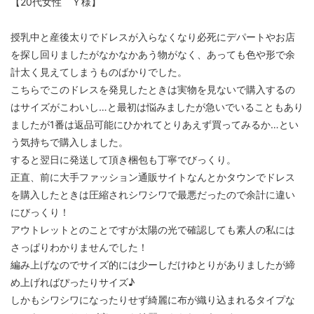
【20代女性 Ｙ様】
授乳中と産後太りでドレスが入らなくなり必死にデパートやお店
を探し回りましたがなかなかあう物がなく、あっても色や形で余
計太く見えてしまうものばかりでした。
こちらでこのドレスを発見したときは実物を見ないで購入するの
はサイズがこわいし…と最初は悩みましたが急いでいることもあり
ましたが1番は返品可能にひかれてとりあえず買ってみるか…とい
う気持ちで購入しました。
すると翌日に発送して頂き梱包も丁寧でびっくり。
正直、前に大手ファッション通販サイトなんとかタウンでドレス
を購入したときは圧縮されシワシワで最悪だったので余計に違い
にびっくり！
アウトレットとのことですが太陽の光で確認しても素人の私には
さっぱりわかりませんでした！
編み上げなのでサイズ的には少ーしだけゆとりがありましたが締
め上げればぴったりサイズ♪
しかもシワシワになったりせず綺麗に布が織り込まれるタイプな