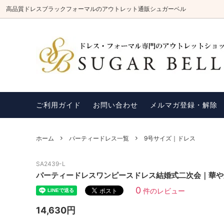
高品質ドレスブラックフォーマルのアウトレット通販シュガーベル
パーティードレス一覧
ブラック系ドレス
シュガーベルのドレスはいつでもセール
ブラッ
ブルー
ご自宅
価格
コサージュ
袖ありドレス
アクセ
ミニ丈
ご利用ガイド
お問い合わせ
メルマガ登録・解除
商品レビューの記入方法
お客様
ふくさ・金封
ホーム
パーティードレス一覧
9号サイズ｜ドレス
SA2439-L
パーティードレスワンピースドレス結婚式二次会｜華や
0
件のレビュー
14,630円