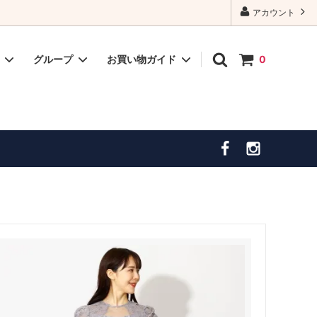
アカウント
ー
グループ
お買い物ガイド
0
ドレスインナー
ゴールド・ベージュ系ドレス
発送・お届けについて
喪バック
大きいサイズドレス（１５号～）
サイトマップ