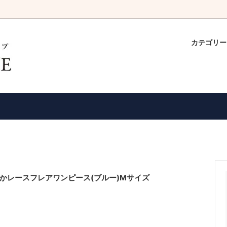
カテゴリ
クフォーマル一覧
・グリーン系ドレス
でゆっくりご試着できます！
ボレロ・ショール
ピンク・パープル系ドレス
ドレスの返品・交換について
サリー
・ミディアム丈ドレス
パーティーバック
ロング丈ドレス
の声
クーポンのご利用方法
かレースフレアワンピース(ブルー)Mサイズ