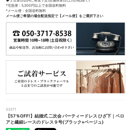
◆２営業日以内に発送予定(店舗休業日(土/日/祝)除く)
*宅急便：5,500円以上で全国送料無料
*メール便：全国送料無料
メール便ご希望の場合配送指定で【メール便】をご選択下さい
S3271
【57％OFF!】結婚式 二次会 パーティードレス ひざ下｜ベロ
アと繊細レースのドレス９号(ブラック×ベージュ)