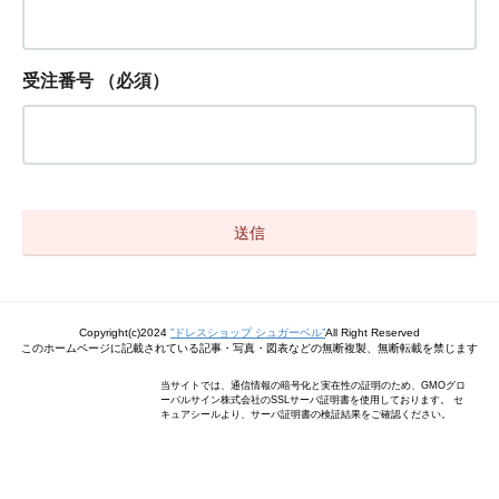
受注番号
（必須）
Copyright(c)2024
”ドレスショップ シュガーベル”
All Right Reserved
このホームページに記載されている記事・写真・図表などの無断複製、無断転載を禁じます
当サイトでは、通信情報の暗号化と実在性の証明のため、GMOグロ
ーバルサイン株式会社のSSLサーバ証明書を使用しております。 セ
キュアシールより、サーバ証明書の検証結果をご確認ください。