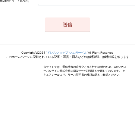
受注番号
（必須）
Copyright(c)2024
”ドレスショップ シュガーベル”
All Right Reserved
このホームページに記載されている記事・写真・図表などの無断複製、無断転載を禁じます
当サイトでは、通信情報の暗号化と実在性の証明のため、GMOグロ
ーバルサイン株式会社のSSLサーバ証明書を使用しております。 セ
キュアシールより、サーバ証明書の検証結果をご確認ください。