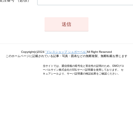
受注番号
（必須）
Copyright(c)2024
”ドレスショップ シュガーベル”
All Right Reserved
このホームページに記載されている記事・写真・図表などの無断複製、無断転載を禁じます
当サイトでは、通信情報の暗号化と実在性の証明のため、GMOグロ
ーバルサイン株式会社のSSLサーバ証明書を使用しております。 セ
キュアシールより、サーバ証明書の検証結果をご確認ください。