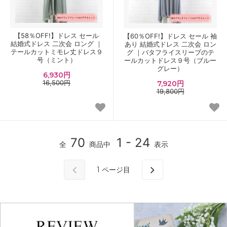
【58％OFF!】ドレス セール
【60％OFF!】ドレス セール 袖
結婚式ドレス 二次会 ロング ｜
あり 結婚式ドレス 二次会 ロン
テールカットミモレ丈ドレス９
グ ｜バタフライスリーブのテ
号（ミント）
ールカットドレス９号（ブルー
グレー）
6,930円
16,500円
7,920円
19,800円
70
1 - 24
全
商品中
表示
1
ページ目